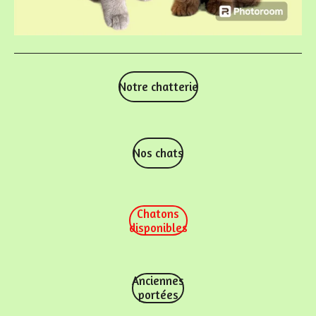
Notre chatterie
Nos chats
Chatons
disponibles
Anciennes
portées