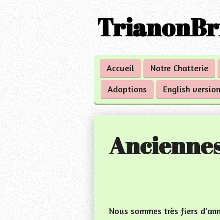
Passer
TrianonBri
au
contenu
principal
Accueil
Notre Chatterie
Adoptions
English versio
Anciennes
Nous sommes très fiers d'ann