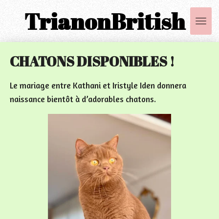
TrianonBritish
Passer
au
contenu
principal
CHATONS DISPONIBLES !
Le mariage entre Kathani et Iristyle Iden donnera
naissance bientôt à d’adorables chatons.